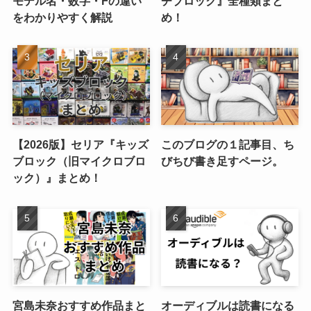
モデル名・数字・Fの違い
チブロック』全種類まと
をわかりやすく解説
め！
【2026版】セリア『キッズ
このブログの１記事目、ち
ブロック（旧マイクロブロ
びちび書き足すページ。
ック）』まとめ！
宮島未奈おすすめ作品まと
オーディブルは読書になる