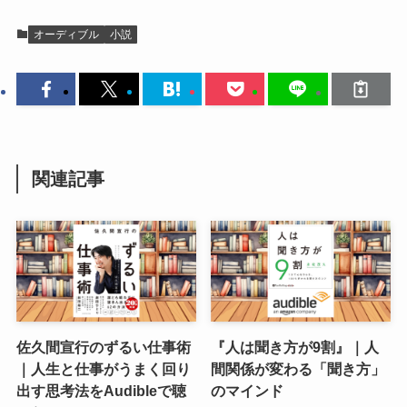
オーディブル
小説
関連記事
佐久間宣行のずるい仕事術
『人は聞き方が9割』｜人
｜人生と仕事がうまく回り
間関係が変わる「聞き方」
出す思考法をAudibleで聴
のマインド