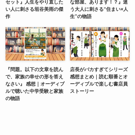
セット』人生をやり直した
な部屋、あります！？』迷
い人に刺さる垣谷美雨の傑
う大人に刺さる“住まい×人
作
生”の物語
『問題。以下の文章を読ん
店長がバカすぎてシリーズ
で、家族の幸せの形を答え
感想まとめ｜読む順番とオ
なさい』 感想｜オーディブ
ーディブルで楽しむ書店員
ルで聴いた中学受験と家族
ストーリー
の物語