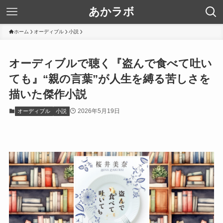
あかラボ
ホーム
オーディブル
小説
オーディブルで聴く『盗んで食べて吐い
ても』“親の言葉”が人生を縛る苦しさを
描いた傑作小説
2026年5月19日
オーディブル
小説